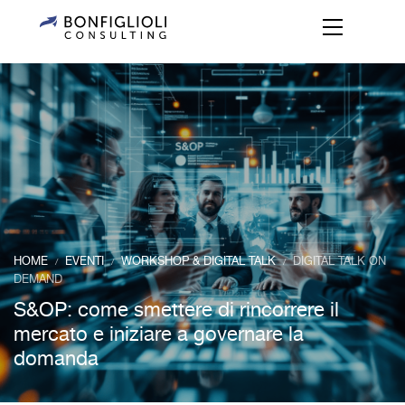
HOME
EVENTI
WORKSHOP & DIGITAL TALK
DIGITAL TALK ON
/
/
/
DEMAND
S&OP: come smettere di rincorrere il
mercato e iniziare a governare la
domanda