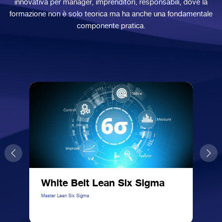
innovativa per manager, imprenditori, responsabili, dove la
formazione non è solo teorica ma ha anche una fondamentale
componente pratica.
White Belt Lean Six Sigma
Ma
Master Lean Six Sigma
No T