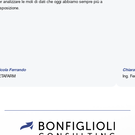
e le moli di dati che oggi abbiamo sempre più a
ndo
Chiara Di Bartolo
Ing. Ferrari