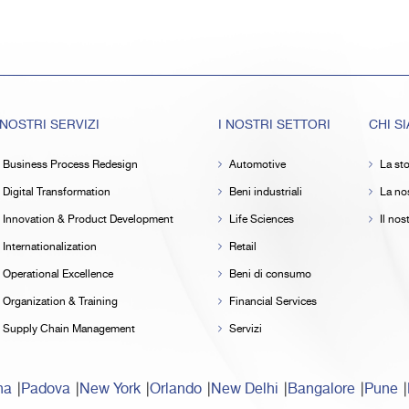
 NOSTRI SERVIZI
I NOSTRI SETTORI
CHI S
Business Process Redesign
Automotive
La sto
Digital Transformation
Beni industriali
La nos
Innovation & Product Development
Life Sciences
Il no
Internationalization
Retail
Operational Excellence
Beni di consumo
Organization & Training
Financial Services
Supply Chain Management
Servizi
na
Padova
New York
Orlando
New Delhi
Bangalore
Pune