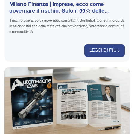
Milano Finanza | Imprese, ecco come
governare il rischio. Solo il 55% delle
aziende integra sistemi Business Continuity
Il rischio operativo va governato con S&OP: Bonfiglioli Consulting guida
le aziende italiane dalla reattività alla prevenzione, rafforzando continuità
e competitività
LEGGI DI PIÙ