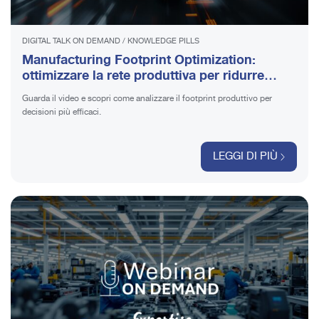
DIGITAL TALK ON DEMAND
/
KNOWLEDGE PILLS
Manufacturing Footprint Optimization:
ottimizzare la rete produttiva per ridurre
rischi e migliorare le performance | Guarda il
Guarda il video e scopri come analizzare il footprint produttivo per
video
decisioni più efficaci.
LEGGI DI PIÙ