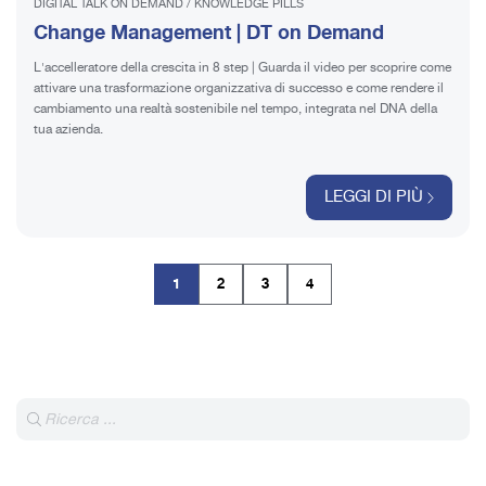
DIGITAL TALK ON DEMAND
/
KNOWLEDGE PILLS
Change Management | DT on Demand
L'accelleratore della crescita in 8 step | Guarda il video per scoprire come
attivare una trasformazione organizzativa di successo e come rendere il
cambiamento una realtà sostenibile nel tempo, integrata nel DNA della
tua azienda.
LEGGI DI PIÙ
1
2
3
4
(current)