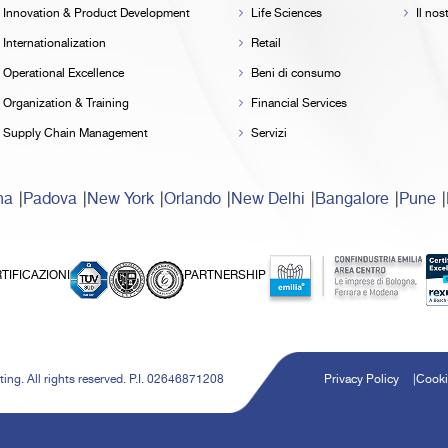
Innovation & Product Development
Life Sciences
Il no
Internationalization
Retail
Operational Excellence
Beni di consumo
Organization & Training
Financial Services
Supply Chain Management
Servizi
na
Padova
New York
Orlando
New Delhi
Bangalore
Pune
TIFICAZIONI
PARTNERSHIP
ing. All rights reserved. P.I. 02646871208
Privacy Policy
Cooki