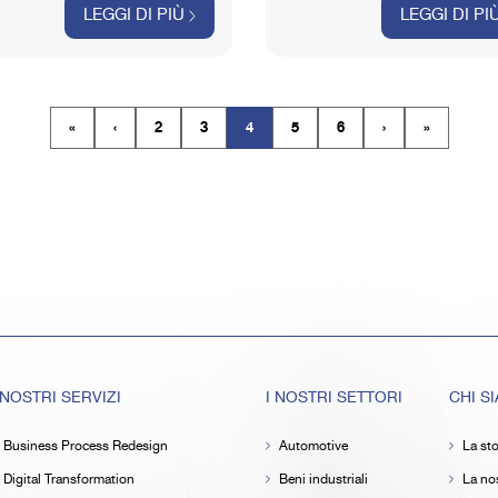
ilata e tradotta in azioni concrete.
LEGGI DI PIÙ
LEGGI DI PI
«
‹
2
3
4
5
6
›
»
(current)
 NOSTRI SERVIZI
I NOSTRI SETTORI
CHI S
Business Process Redesign
Automotive
La sto
Digital Transformation
Beni industriali
La nos