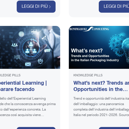
formation, Sostenibilità e
LEGGI DI PIÙ
LEGGI DI PI
Operational Excellence.
LEDGE PILLS
KNOWLEDGE PILLS
eriential Learning |
What’s next? Trends a
arare facendo
Opportunities in the
Italian Packaging Indu
dello dell’Experiential Learning
Trend e opportunità dell'industria ita
de che la conoscenza avvenga prima
dell'imballaggio: una panoramica
tto dall’esperienza concreta. La
completa dell'industria dell'imballag
cenza così acquisita viene
Italia nel periodo 2021-2026. Source:
borata secondo specifici processi
GlobalData Content Curation: Know
tivi, per essere poi profondamente
Office Bonfiglioli Consulting