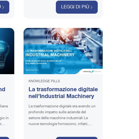
Ù
LEGGI DI PIÙ
KNOWLEDGE PILLS
nd
La trasformazione digitale
nell’Industrial Machinery
stry
liana
La trasformazione digitale sta avendo un
profondo impatto sulle aziende del
gio in
settore delle macchine industriali Le
nuove tecnologie forniscono, infatti,
ledge
interessanti opportunità in termini di
efficienza operativa nei processi