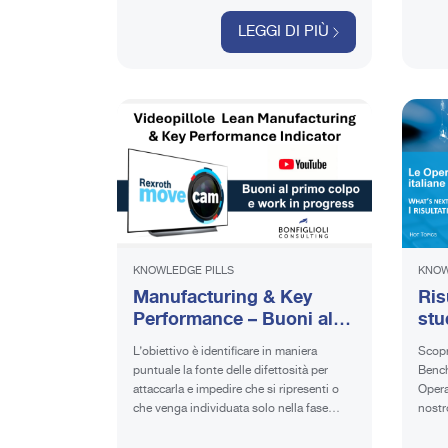
LEGGI DI PIÙ
KNOWLEDGE PILLS
KNOW
Manufacturing & Key
Ris
Performance – Buoni al
stu
primo colpo e work in
del
L’obiettivo è identificare in maniera
Scopri
progress | Videopillola
azi
puntuale la fonte delle difettosità per
Bench
attaccarla e impedire che si ripresenti o
Opera
che venga individuata solo nella fase
nostr
finale del processo. Guarda il video.
livell
rispet