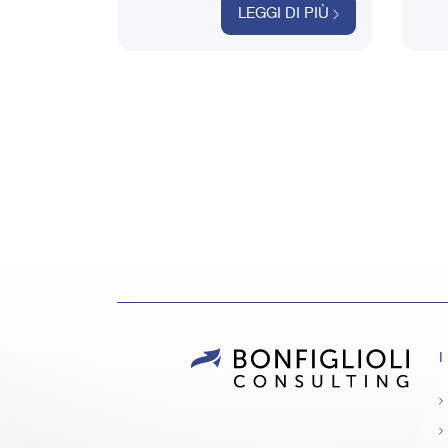
assim
LEGGI DI PIÙ
I