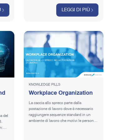
Ù
LEGGI DI PIÙ
KNOWLEDGE PILLS
nd
Workplace Organization
La caccia allo spreco parte dalla
postazione di lavoro dove è necessario
raggiungere sequenze standard in un
a del
ambiente di lavoro che motivi le persone
6.
al miglioramento continuo.
n:
ting