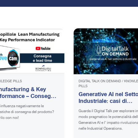
LEDGE PILLS
DIGITAL TALK ON DEMAND
/
KNOWL
PILLS
ufacturing & Key
Generative AI nel Sett
formance – Consegna
Industriale: casi di
ead time | Videopillola
influenza negativamente le
applicazione concreti 
Guarda il Digital Talk per esplorare i
stiche di consegna del prodotto?
on Demand
modo pragmatico le potenzialità del
ilo con noi!
Generative AI e l’ impatto rivoluzion
nelle Industrial Operations.