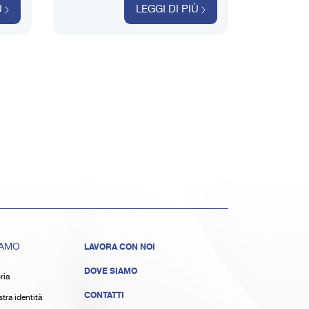
produttivi sia per il produttore stesso che
Ù
LEGGI DI PIÙ
per l’utilizzatore delle macchine smart.
IAMO
LAVORA CON NOI
DOVE SIAMO
ria
CONTATTI
tra identità