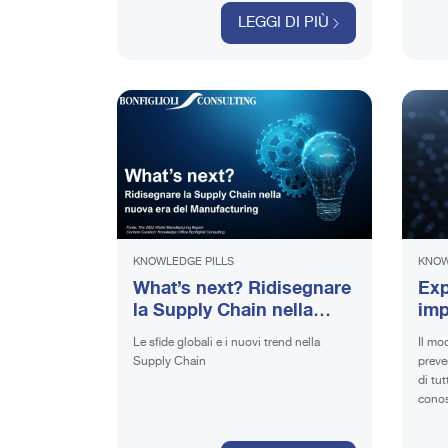
Trans
LEGGI DI PIÙ
dell’
KNOWLEDGE PILLS
KNOW
What’s next? Ridisegnare
Exp
la Supply Chain nella
imp
nuova era del
Le sfide globali e i nuovi trend nella
Il mo
Manufacturing
Supply Chain
preve
di tu
conos
riela
cogni