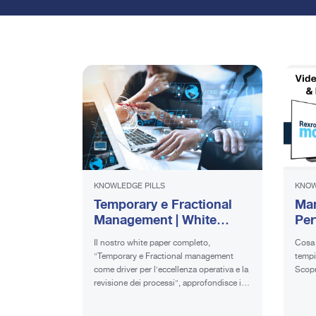
KNOWLEDGE PILLS
KNOW
Temporary e Fractional
Man
Management | White
Per
Paper
e l
Il nostro white paper completo,
Cosa 
"Temporary e Fractional management
tempi
come driver per l'eccellenza operativa e la
Scopr
revisione dei processi", approfondisce il
potenziale trasformativo di questi
approcci gestionali.