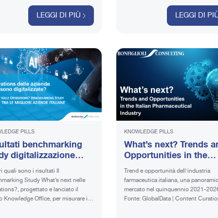
LEGGI DI PIÙ
LEGGI DI PI
LEDGE PILLS
KNOWLEDGE PILLS
ultati benchmarking
What’s next? Trends a
dy digitalizzazione
Opportunities in the
le operations delle
Italian Pharmaceutical
 quali sono i risultati Il
Trend e opportunità dell'industria
ende italiane
Industry
marking Study What’s next nelle
farmaceutica italiana, una panoramic
tions?, progettato e lanciato il
mercato nel quinquennio 2021-202
o Knowledge Office, per misurare il
Fonte: GlobalData | Content Curatio
o di maturità delle aziende italiane
Knowledge Office Bonfiglioli Consul
to ai temi della Digital