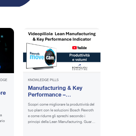
EDGE
KNOWLEDGE PILLS
Manufacturing & Key
ore
Performance –
Produttività e Volumi |
| DT
Scopri come migliorare la produttività del
Videopillola
n
tuo plant con le soluzioni Bosch Rexroth
la
e come ridurre gli sprechi secondo i
ario
principi della Lean Manufacturing. Guarda
il video.