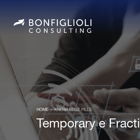
HOME
KNOWLEDGE PILLS
/
Temporary e Fract