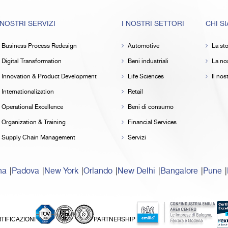
 NOSTRI SERVIZI
I NOSTRI SETTORI
CHI S
Business Process Redesign
Automotive
La sto
Digital Transformation
Beni industriali
La nos
Innovation & Product Development
Life Sciences
Il no
Internationalization
Retail
Operational Excellence
Beni di consumo
Organization & Training
Financial Services
Supply Chain Management
Servizi
na
Padova
New York
Orlando
New Delhi
Bangalore
Pune
TIFICAZIONI
PARTNERSHIP