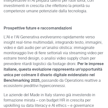
interpretative in AI prepara talenti per ruoli ibridi, con
investimenti in crescita che riflettono la priorità su
competenze umane potenziate dalla tecnologia.
Prospettive future e raccomandazioni
L’AI e l’AI Generativa evolveranno rapidamente verso
insight real-time multimodali, integrando testo, immagini,
video e dati audio per un’analisi olistica: immaginate
monitoraggio live di fiere settoriali via streaming video per
estrarre trend design, o analisi video supply chain per
Per le imprese
prevedere ritardi logistici da footage droni.
italiane, questa evoluzione rappresenta un’opportunità
unica per colmare il divario digitale evidenziato nel
Benchmarking 2025,
passan
do da Operations reattive a
ecosistemi predittivi hyperconnessi.
Le aziende del Made in Italy stanno già investendo in
formazione mirata – con budget HR in crescita per
upskilling su data literacy e AI ethics – e governance