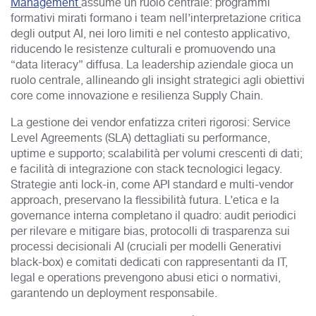
Management
assume un ruolo centrale: programmi
formativi mirati formano i team nell’interpretazione critica
degli output AI, nei loro limiti e nel contesto applicativo,
riducen
do le resistenze culturali e promuovendo una
“data literacy” diffusa. La leadership aziendale gioca un
ruolo centrale, allineando gli insight strategici agli obiettivi
core come innovazione e resilienza Supply Chain.
La gestione dei vendor enfatizza criteri rigorosi: Service
Level Agreements (SLA) dettagliati su performance,
uptime e supporto; scalabilità per volumi crescenti di dati;
e facilità di integrazione con stack tecnologici legacy.
Strategie anti lock-in, come API standard e multi-vendor
approach, preservano la flessibilità futura. L’etica e la
governance interna completano il quadro: audit periodici
per rilevare e mitigare bias, protocolli di trasparenza sui
processi decisionali AI (cruciali per modelli Generativi
black-box) e comitati dedicati con rappresentanti da IT,
legal e operations prevengono abusi etici o normativi,
garantendo un deployment responsabile.​