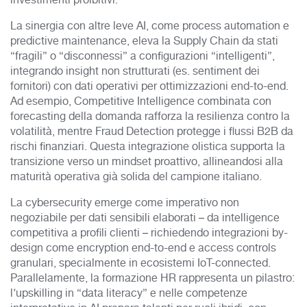
investimenti proibitivi.
La sinergia con altre leve AI, come process automation e
predictive maintenance, eleva la Supply Chain da stati
“fragili” o “disconnessi” a configurazioni “intelligenti”,
integrando insight non strutturati (es. sentiment dei
fornitori) con dati operativi per ottimizzazioni end-to-end.
Ad esempio, Competitive Intelligence combinata con
forecasting della domanda rafforza la resilienza contro la
volatilità, mentre Fraud Detection protegge i flussi B2B da
rischi finanziari. Questa integrazione olistica supporta la
transizione verso un mindset proattivo, allineandosi alla
maturità operativa già solida del campione italiano.
La cybersecurity emerge come imperativo non
negoziabile per dati sensibili elaborati – da intelligence
competitiva a profili clienti – richiedendo integrazioni by-
design come encryption end-to-end e access controls
granulari, specialmente in ecosistemi IoT-connected.
Parallelamente, la formazione HR rappresenta un pilastro:
l’upskilling in “data literacy” e nelle competenze