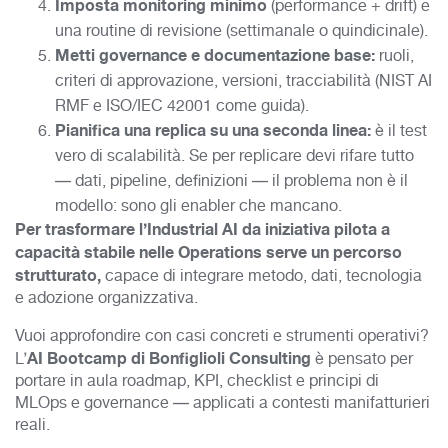
Imposta monitoring minimo
(performance + drift) e
una routine di revisione (settimanale o quindicinale).
Metti governance e documentazione base:
ruoli,
criteri di approvazione, versioni, tracciabilità (NIST AI
RMF e ISO/IEC 42001 come guida).
Pianifica una replica su una seconda linea:
è il test
vero di scalabilità. Se per replicare devi rifare tutto
— dati, pipeline, definizioni — il problema non è il
modello: sono gli enabler che mancano.
Per trasformare l’Industrial AI da iniziativa pilota a
capacità stabile nelle Operations serve un percorso
strutturato,
capace di integrare metodo, dati, tecnologia
e adozione organizzativa.
Vuoi approfondire con casi concreti e strumenti operativi?
AI Bootcamp di Bonfiglioli Consulting
L’
è pensato per
portare in aula roadmap, KPI, checklist e principi di
MLOps e governance — applicati a contesti manifatturieri
reali.