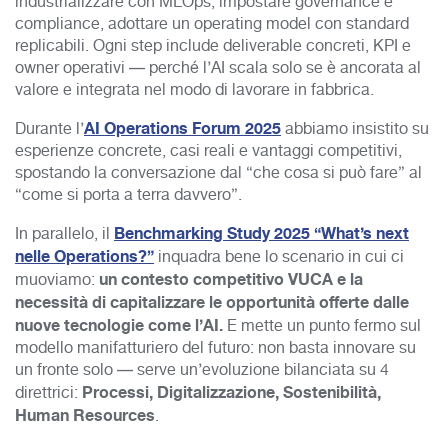
industrializzare con MLOps, impostare governance e
compliance, adottare un operating model con standard
replicabili. Ogni step include deliverable concreti, KPI e
owner operativi — perché l’AI scala solo se è ancorata al
valore e integrata nel modo di lavorare in fabbrica.
AI Operations Forum 2025
Durante l’
abbiamo insistito su
esperienze concrete, casi reali e vantaggi competitivi,
spostando la conversazione dal “che cosa si può fare” al
“come si porta a terra davvero”.
Benchmarking Study 2025 “What’s next
In parallelo, il
nelle Operations?”
inquadra bene lo scenario in cui ci
un contesto competitivo VUCA e la
muoviamo:
necessità di capitalizzare le opportunità offerte dalle
nuove tecnologie come l’AI.
E mette un punto fermo sul
modello manifatturiero del futuro: non basta innovare su
un fronte solo — serve un’evoluzione bilanciata su 4
Processi, Digitalizzazione, Sostenibilità,
direttrici:
Human Resources
.