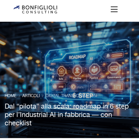
HOME
ARTICOLI
DIGITAL TRANSFORMATION
/
/
Dal “pilota” alla scala: roadmap in 6 step
per l’Industrial AI in fabbrica — con
checklist