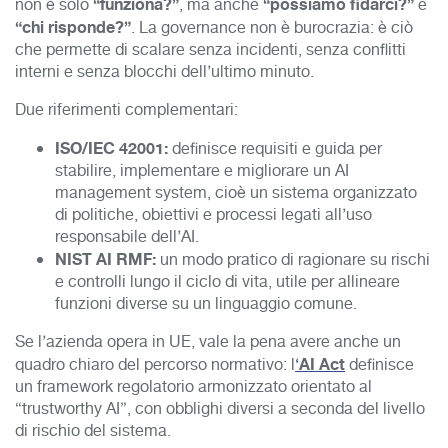
“funziona?”
“possiamo fidarci?”
non è solo
, ma anche
e
“chi risponde?”
. La governance non è burocrazia: è ciò
che permette di scalare senza incidenti, senza conflitti
interni e senza blocchi dell’ultimo minuto.
Due riferimenti complementari:
ISO/IEC 42001:
definisce requisiti e guida per
stabilire, implementare e migliorare un AI
management system, cioè un sistema organizzato
di politiche, obiettivi e processi legati all’uso
responsabile dell’AI.
NIST AI RMF:
un modo pratico di ragionare su rischi
e controlli lungo il ciclo di vita, utile per allineare
funzioni diverse su un linguaggio comune.
Se l’azienda opera in UE, vale la pena avere anche un
AI Act
quadro chiaro del percorso normativo: l
‘
definisce
un framework regolatorio armonizzato orientato al
“trustworthy AI”, con obblighi diversi a seconda del livello
di rischio del sistema.