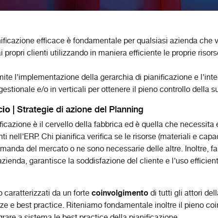
ificazione efficace è fondamentale per qualsiasi azienda che
 ai propri clienti utilizzando in maniera efficiente le proprie risors
ite l’implementazione della gerarchia di pianificazione e l’int
estionale e/o in verticali per ottenere il pieno controllo della s
cio
| Strategie di azione del Planning
ficazione è il cervello della fabbrica ed è quella che necessita
ti nell’ERP. Chi pianifica verifica se le risorse (materiali e capa
omanda del mercato o ne sono necessarie delle altre. Inoltre, fa
’azienda, garantisce la soddisfazione del cliente e l’uso efficien
coinvolgimento
o caratterizzati da un forte
di tutti gli attori d
ze e best practice. Riteniamo fondamentale inoltre il pieno co
grare a sistema le best practice della pianificazione.