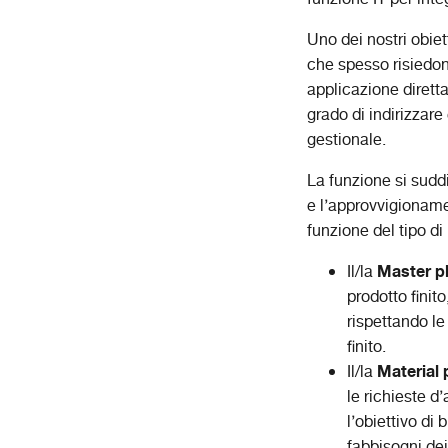
Uno dei nostri obiet
che spesso risiedon
applicazione diretta
grado di indirizzare
gestionale.
La funzione si suddiv
e l’approvvigioname
funzione del tipo di
Master p
Il/la
prodotto finit
rispettando le
finito.
Material 
Il/la
le richieste d
l’obiettivo di 
fabbisogni dei 