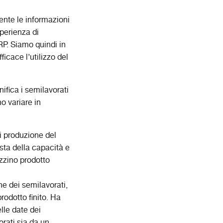
iente le informazioni
perienza di
ERP. Siamo quindi in
ficace l’utilizzo del
anifica i semilavorati
o variare in
di produzione del
ista della capacità e
azzino prodotto
ne dei semilavorati,
rodotto finito. Ha
elle date dei
orati sia da un