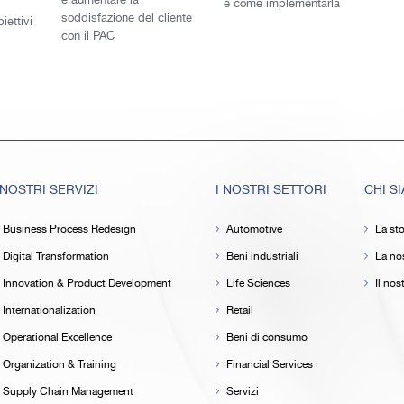
e aumentare la
e come implementarla
soddisfazione del cliente
iettivi
con il PAC
 NOSTRI SERVIZI
I NOSTRI SETTORI
CHI S
Business Process Redesign
Automotive
La sto
Digital Transformation
Beni industriali
La nos
Innovation & Product Development
Life Sciences
Il no
Internationalization
Retail
Operational Excellence
Beni di consumo
Organization & Training
Financial Services
Supply Chain Management
Servizi