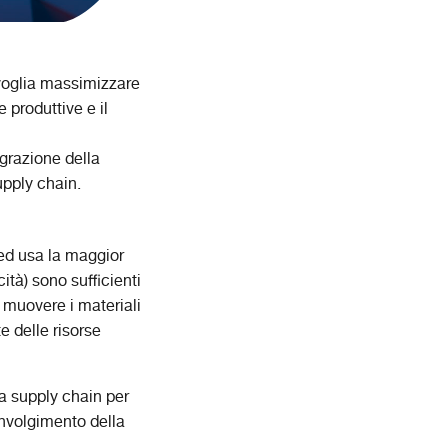
 voglia massimizzare
e produttive e il
egrazione della
upply chain.
 ed usa la maggior
cità) sono sufficienti
 muovere i materiali
te delle risorse
ella supply chain per
involgimento della