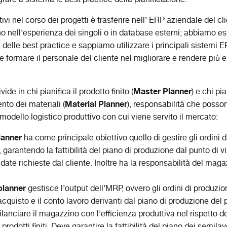
tivi nel corso dei progetti è trasferire nell’ ERP aziendale del cl
o nell’esperienza dei singoli o in database esterni; abbiamo es
 delle best practice e sappiamo utilizzare i principali sistemi 
 e formare il personale del cliente nel migliorare e rendere più ef
Master Planner
ide in chi pianifica il prodotto finito (
) e chi pi
Material Planner
nto dei materiali (
), responsabilità che posson
 modello logistico produttivo con cui viene servito il mercato:
lanner
ha come principale obiettivo quello di gestire gli ordini 
o, garantendo la fattibilità del piano di produzione dal punto di v
 date richieste dal cliente. Inoltre ha la responsabilità del mag
planner
gestisce l’output dell’MRP, ovvero gli ordini di produzio
’acquisto e il conto lavoro derivanti dal piano di produzione del p
bilanciare il magazzino con l’efficienza produttiva nel rispetto d
prodotti finiti. Deve garantire la fattibilità del piano dei semilav