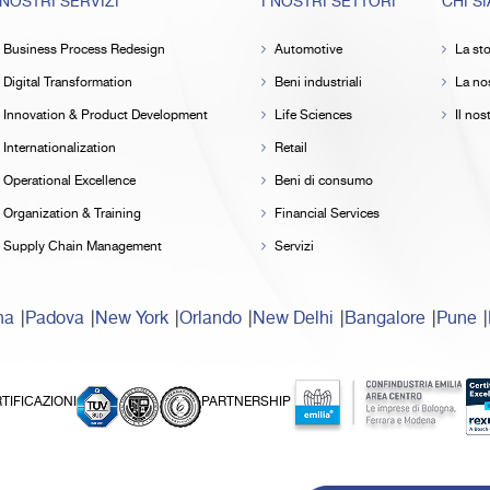
 NOSTRI SERVIZI
I NOSTRI SETTORI
CHI S
Business Process Redesign
Automotive
La sto
Digital Transformation
Beni industriali
La nos
Innovation & Product Development
Life Sciences
Il no
Internationalization
Retail
Operational Excellence
Beni di consumo
Organization & Training
Financial Services
Supply Chain Management
Servizi
na
Padova
New York
Orlando
New Delhi
Bangalore
Pune
TIFICAZIONI
PARTNERSHIP