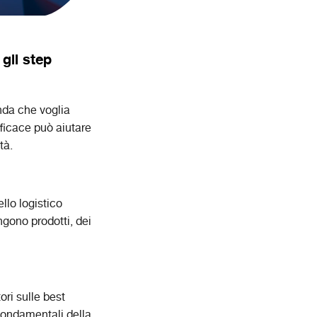
 gli step
nda che voglia
fficace può aiutare
tà.
llo logistico
ngono prodotti, dei
ori sulle best
 fondamentali della