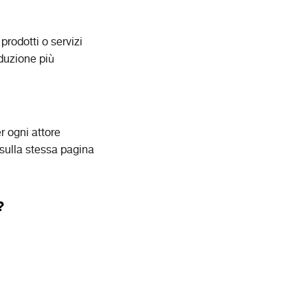
rodotti o servizi
oduzione più
r ogni attore
 sulla stessa pagina
?