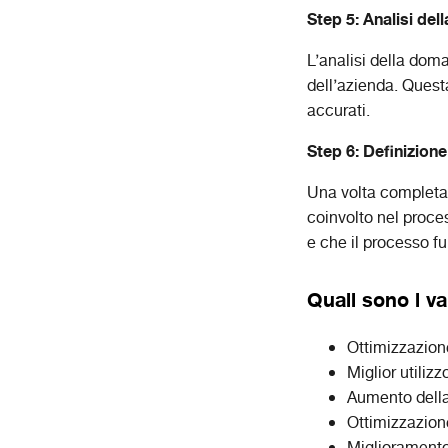
Step 5: Analisi de
L’analisi della dom
dell’azienda. Quest
accurati.
Step 6: Definizione 
Una volta completate
coinvolto nel proces
e che il processo fu
Quali sono i va
Ottimizzazion
Miglior utilizz
Aumento della
Ottimizzazione