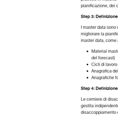
pianificazione, dei 
Step 3: Definizion
I master data sono 
migliorare la pianif
master data, come 
Material maste
del forecast)
Cicli di lavoro
Anagrafica del
Anagrafiche fo
Step 4: Definizion
Le cerniere di disa
gestita indipendent
disaccoppiamento cor