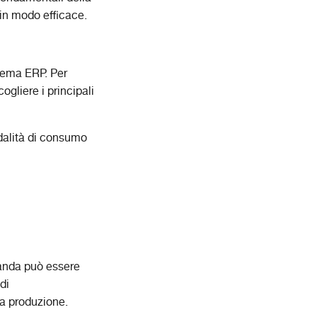
i in modo efficace.
stema ERP. Per
ogliere i principali
modalità di consumo
manda può essere
di
lla produzione.