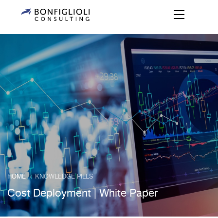
HOME
KNOWLEDGE PILLS
/
Cost Deployment | White Paper