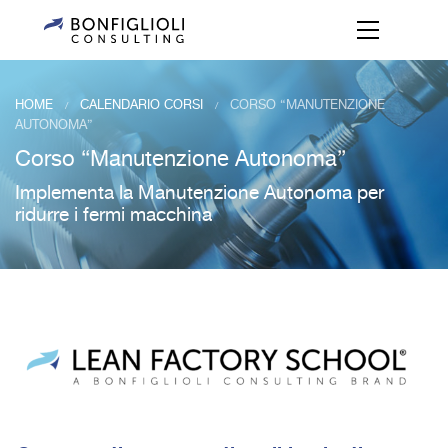
HOME
CALENDARIO CORSI
CORSO “MANUTENZIONE
/
/
AUTONOMA”
Corso “Manutenzione Autonoma”
Implementa la Manutenzione Autonoma per
ridurre i fermi macchina