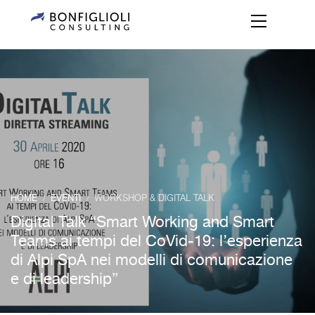
HOME
EVENTI
WORKSHOP & DIGITAL TALK
/
/
Digital Talk “Smart Working and Smart
Teams ai tempi del CoVid-19: l’esperienza
di Alpi SpA nei modelli di comunicazione
e di leadership”