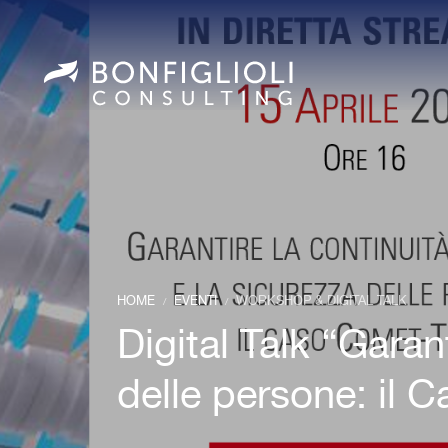
HOME
EVENTI
WORKSHOP & DIGITAL TALK
/
/
Digital Talk “Garan
delle persone: il