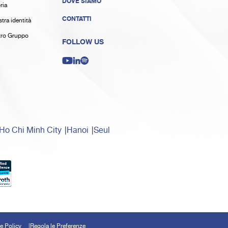
DOVE SIAMO
ria
CONTATTI
tra identità
stro Gruppo
FOLLOW US
Ho Chi Minh City
Hanoi
Seul
e Policy
Regola le Preferenze