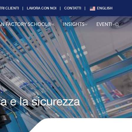
TRI CLIENTI
LAVORA CON NOI
CONTATTI
ENGLISH
AN FACTORY SCHOOL®
INSIGHTS
EVENTI
va e la sicurezza