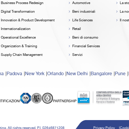
Business Process Redesign
Automotive
La sto
Digital Transformation
Beni industriali
La nos
Innovation & Product Development
Life Sciences
Il no
Internationalization
Retail
Operational Excellence
Beni di consumo
Organization & Training
Financial Services
Supply Chain Management
Servizi
na
Padova
New York
Orlando
New Delhi
Bangalore
Pune
TIFICAZIONI
PARTNERSHIP
ing. All rights reserved. P.I. 02646871208
Privacy Policy
Cooki