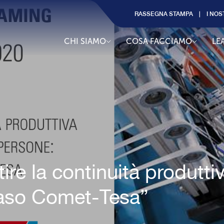
RASSEGNA STAMPA
I NOS
CHI SIAMO
COSA FACCIAMO
LE
tire la continuità produtti
 Caso Comet-Tesa”