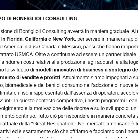
PPO DI BONFIGLIOLI CONSULTING
nsione di Bonfiglioli Consulting avverrà in maniera graduale.
i in Florida
California e New York
,
, per servire in maniera rapi
 Nord America inclusi Canada e Messico, paesi che hanno rappor
l trattato USMCA. Oltre a continuare ad essere un partner ideale 
a ridurre i costi relativi alla produzione, agli acquisti e alla logis
modelli innovativi di business a sostegno de
o lo sviluppo di
emento di vendite e profitti
. Attualmente siamo impegnati a sup
o, biomedicale e dei beni di consumo nell’adozione di nuove tec
e limitare i rischi rappresentati dall’assenza di operatori, accele
assunti. In questo contesto competitivo, i nostri programmi Lea
volgimento e la motivazione delle risorse e sullo sviluppo di un
amento continuo. Tutto ciò per rispondere in maniera concreta 
o attuale della “Great Resignation”. Nel mercato americano è
reattivi ed è esattamente ciò che offriamo e facciamo con i nostri 