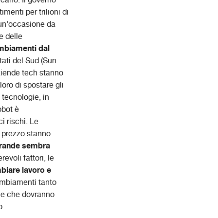
ncano. Il governo
menti per trilioni di
i un’occasione da
e delle
mbiamenti dal
tati del Sud (Sun
aziende tech stanno
oro di spostare gli
 tecnologie, in
obot è
i rischi. Le
o prezzo stanno
 grande sembra
revoli fattori, le
biare lavoro e
ambiamenti tanto
one che dovranno
o.