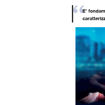
E’ fondame
caratteri