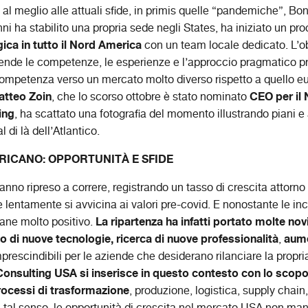
e al meglio alle attuali sfide, in primis quelle “pandemiche”, Bon
ni ha stabilito una propria sede negli States, ha iniziato un pr
ica in
tutto il Nord America
con un team locale dedicato. L’ob
ziende le competenze, le esperienze e l’approccio pragmatico pr
competenza verso un mercato molto diverso rispetto a quello eu
tteo Zoin
CEO per il
, che lo scorso ottobre è stato nominato
ing
, ha scattato una fotografia del momento illustrando piani e 
 di là dell’Atlantico.
RICANO: OPPORTUNITÀ E SFIDE
nno ripreso a correre, registrando un tasso di crescita attorno 
lentamente si avvicina ai valori pre-covid. E nonostante le inc
La ripartenza ha infatti portato molte nov
imane molto positivo.
o di nuove tecnologie, ricerca di nuove professionalità
aume
,
rescindibili per le aziende che desiderano rilanciare la propria 
 Consulting USA si inserisce in questo contesto con lo scopo 
rocessi di trasformazione
, produzione, logistica, supply chain,