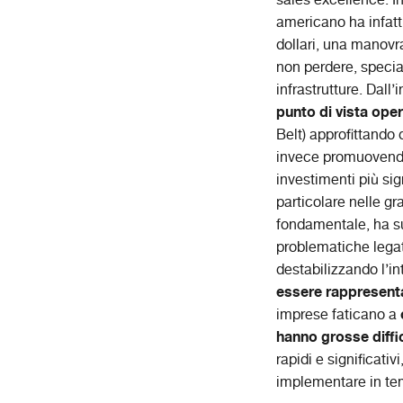
sales excellence. I
americano ha infatti
dollari, una manovra
non perdere, specia
infrastrutture. Dall
punto di vista oper
Belt) approfittando
invece promuovendo 
investimenti più sig
particolare nelle g
fondamentale, ha sub
problematiche legate
destabilizzando l’in
essere rappresent
imprese faticano a
hanno grosse diffi
rapidi e significat
implementare in tem