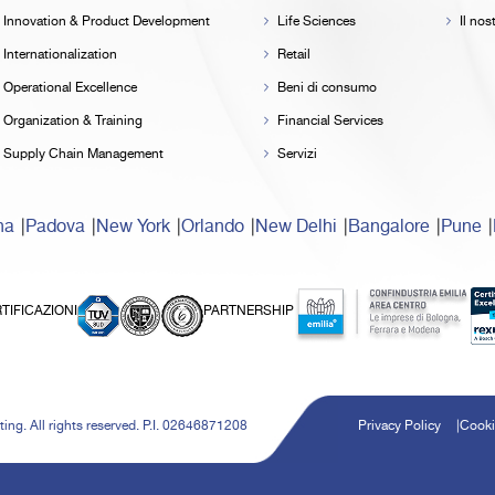
Innovation & Product Development
Life Sciences
Il no
Internationalization
Retail
Operational Excellence
Beni di consumo
Organization & Training
Financial Services
Supply Chain Management
Servizi
na
Padova
New York
Orlando
New Delhi
Bangalore
Pune
TIFICAZIONI
PARTNERSHIP
ing. All rights reserved. P.I. 02646871208
Privacy Policy
Cooki