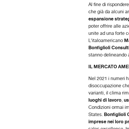
Al fine di risponder
che già da alcuni an
espansione strateg
poter offrire alle a
unite ad una forte 
Ma
L’italoamericano
Bonfiglioli Consult
stanno delineando al
IL MERCATO AME
Nel 2021 i numeri ha
disoccupazione che 
varianti, il clima r
luoghi di lavoro
us
,
Condizioni ormai imp
Bonfiglioli
States.
imprese nei loro p