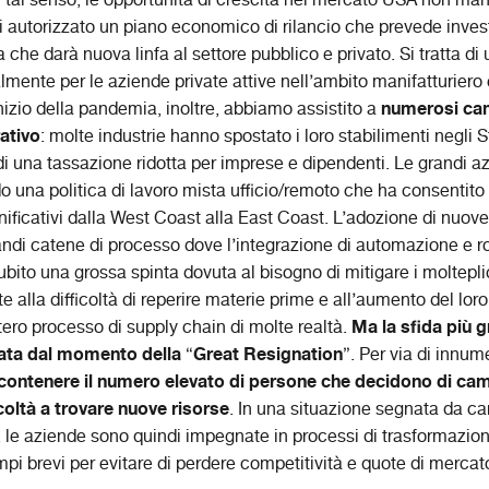
n tal senso, le opportunità di crescita nel mercato USA non ma
 autorizzato un piano economico di rilancio che prevede investi
 che darà nuova linfa al settore pubblico e privato. Si tratta d
lmente per le aziende private attive nell’ambito manifatturiero 
numerosi ca
’inizio della pandemia, inoltre, abbiamo assistito a
ativo
: molte industrie hanno spostato i loro stabilimenti negli S
 di una tassazione ridotta per imprese e dipendenti. Le grandi 
una politica di lavoro mista ufficio/remoto che ha consentito l
nificativi dalla West Coast alla East Coast. L’adozione di nuove
randi catene di processo dove l’integrazione di automazione e r
ito una grossa spinta dovuta al bisogno di mitigare i molteplic
 alla difficoltà di reperire materie prime e all’aumento del lor
Ma la sfida più
tero processo di supply chain di molte realtà.
ata dal momento della
Great Resignation
“
”. Per via di innume
contenere il numero elevato di persone che decidono di cam
coltà a trovare nuove risorse
. In una situazione segnata da c
ivi, le aziende sono quindi impegnate in processi di trasformazi
pi brevi per evitare di perdere competitività e quote di mercat