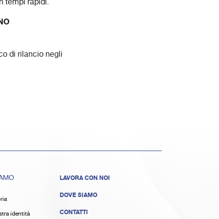
n tempi rapidi.
NO
o di rilancio negli
IAMO
LAVORA CON NOI
DOVE SIAMO
ria
CONTATTI
tra identità