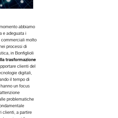
 Al momento abbiamo
da e adeguata i
ti commerciali molto
nei processi di
tica, in Bonfiglioli
lla trasformazione
portare clienti del
nologie digitali,
rando il tempo di
n hanno un focus
’attenzione
alle problematiche
 fondamentale
clienti, a partire