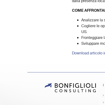
dalla presenza local
COME AFFRONTAR
Analizzare la
Cogliere le op
US.
Fronteggiare 
Sviluppare mod
Download articolo i
I