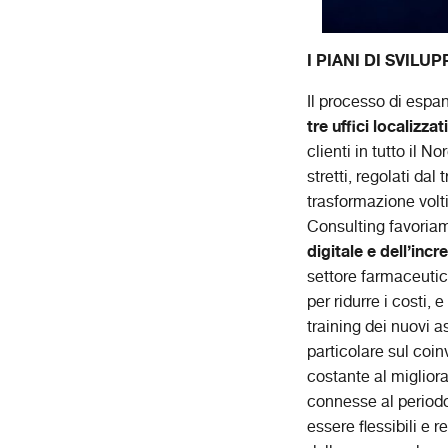
I PIANI DI SVILU
Il processo di espa
tre uffici localizzat
clienti in tutto il
stretti, regolati da
trasformazione volti 
Consulting favoriam
digitale e dell’incr
settore farmaceutic
per ridurre i costi, 
training dei nuovi 
particolare sul coin
costante al miglior
connesse al period
essere flessibili e 