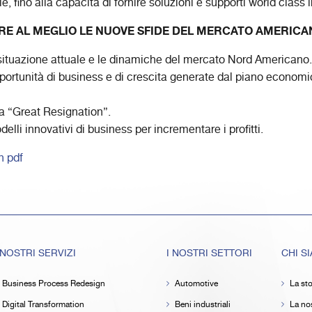
e, fino alla capacità di fornire soluzioni e supporti world class i
E AL MEGLIO LE NUOVE SFIDE DEL MERCATO AMERICA
 situazione attuale e le dinamiche del mercato Nord Americano.
portunità di business e di crescita generate dal piano economic
la “Great Resignation”.
elli innovativi di business per incrementare i profitti.
n pdf
 NOSTRI SERVIZI
I NOSTRI SETTORI
CHI S
Business Process Redesign
Automotive
La sto
Digital Transformation
Beni industriali
La nos