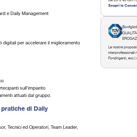
Scopri la Conve
Board e Daily Management
Bonfigliol
QUALITÀ
EROGAZI
ti digitali per accelerare il miglioramento
Le nostre proposte 
interprofessionali
Fondirigenti, ecc.)
co
rtecipanti sull’impianto
ramenti attuati dal gruppo.
 pratiche di Daily
sor, Tecnici ed Operatori, Team Leader,