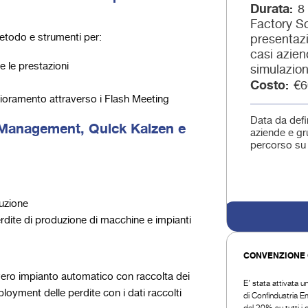
Durata
8
Factory Sc
metodo e strumenti per:
presentazi
casi azien
e le prestazioni
simulazion
Costo
€6
glioramento attraverso i Flash Meeting
Data da defin
 Management, Quick Kaizen e
aziende e gru
percorso su
duzione
erdite di produzione di macchine e impianti
CONVENZIONE 
vero impianto automatico con raccolta dei
E’ stata attivata u
oyment delle perdite con i dati raccolti
di Confindustria Em
del 20% su tutti i