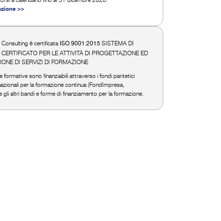
nzione >>
i Consulting è certificata
SISTEMA DI
ISO 9001:2015
 CERTIFICATO PER LE ATTIVITÀ DI PROGETTAZIONE ED
ONE DI SERVIZI DI FORMAZIONE
formative sono finanziabili attraverso i fondi paritetici
 nazionali per la formazione continua (FondImpresa,
 e gli altri bandi e forme di finanziamento per la formazione.