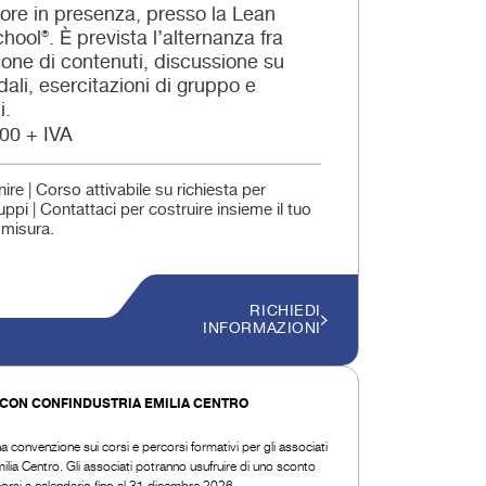
 ore in presenza, presso la Lean
hool®. È prevista l’alternanza fra
one di contenuti, discussione su
dali, esercitazioni di gruppo e
i.
00 + IVA
ire | Corso attivabile su richiesta per
ppi | Contattaci per costruire insieme il tuo
 misura.
RICHIEDI
INFORMAZIONI
CON CONFINDUSTRIA EMILIA CENTRO
na convenzione sui corsi e percorsi formativi per gli associati
ilia Centro. Gli associati potranno usufruire di uno sconto
 corsi a calendario fino al 31 dicembre 2026.