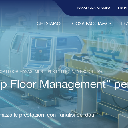
RASSEGNA STAMPA
I NOS
CHI SIAMO
COSA FACCIAMO
LE
OP FLOOR MANAGEMENT” PER L’EFFICIENZA PRODUTTIVA
 Floor Management” per l
mizza le prestazioni con l'analisi dei dati