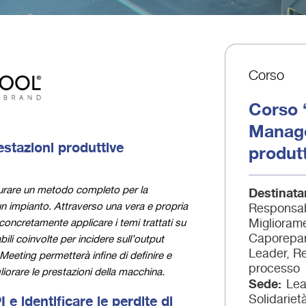
Corso
Corso 
Manage
estazioni produttive
produt
utturare un metodo completo per la
Destinata
un impianto. Attraverso una vera e propria
Responsab
Migliorame
concretamente applicare i temi trattati su
Caporepar
li coinvolte per incidere sull’output
Leader, Re
Meeting permetterà infine di definire e
processo
orare le prestazioni della macchina.
Sede
Lea
 e identificare le perdite di
Solidariet