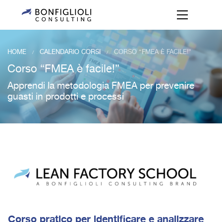
HOME
CALENDARIO CORSI
CORSO “FMEA È FACILE!”
/
/
Corso “FMEA è facile!”
Apprendi la metodologia FMEA per prevenire
guasti in prodotti e processi
Corso pratico per identificare e analizzare