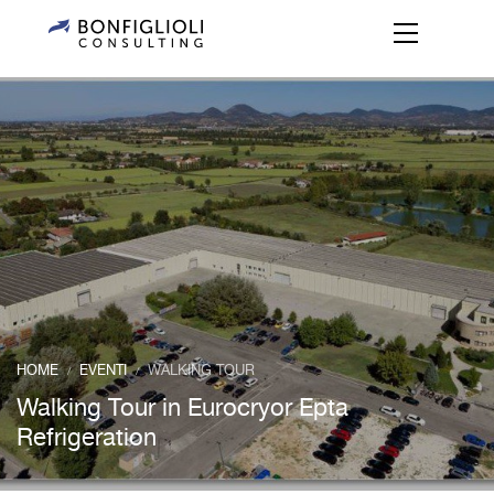
HOME
EVENTI
WALKING TOUR
/
/
Walking Tour in Eurocryor Epta
Refrigeration