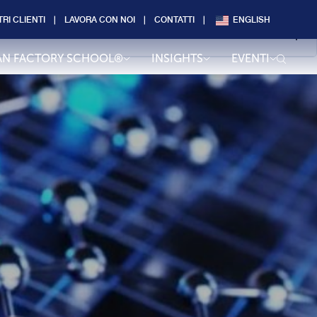
TRI CLIENTI
LAVORA CON NOI
CONTATTI
ENGLISH
AN FACTORY SCHOOL®
INSIGHTS
EVENTI