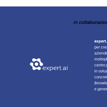
in collaborazio
expert
per cre
aziende
moltepl
centro 
in solu
concret
(knowle
e gener