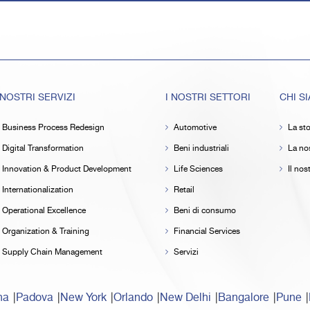
 NOSTRI SERVIZI
I NOSTRI SETTORI
CHI S
Business Process Redesign
Automotive
La sto
Digital Transformation
Beni industriali
La nos
Innovation & Product Development
Life Sciences
Il no
Internationalization
Retail
Operational Excellence
Beni di consumo
Organization & Training
Financial Services
Supply Chain Management
Servizi
na
Padova
New York
Orlando
New Delhi
Bangalore
Pune