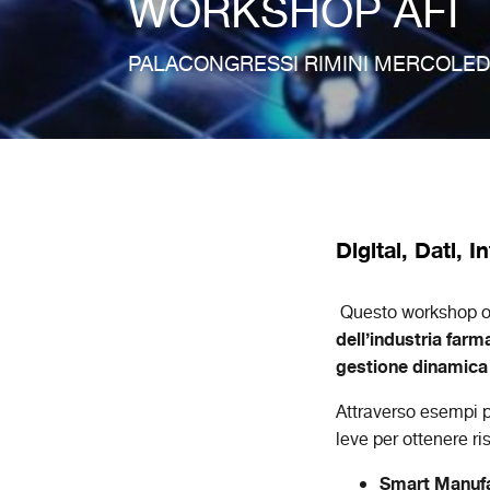
WORKSHOP AFI
PALACONGRESSI RIMINI MERCOLEDI
Digital, Dati, 
Questo workshop o
dell’industria farm
gestione dinamica 
Attraverso esempi p
leve per ottenere ris
Smart Manufa