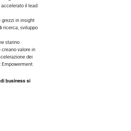
 accelerato il lead
 grezzi in insight
di ricerca, sviluppo
che stanno
e creano valore in
ccelerazione dei
ient Empowerment.
 di business si