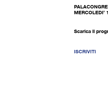
PALACONGRES
MERCOLEDI’ 
Scarica il pro
ISCRIVITI