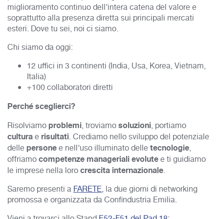
miglioramento continuo dell’intera catena del valore e
soprattutto alla presenza diretta sui principali mercati
esteri. Dove tu sei, noi ci siamo.
Chi siamo da oggi:
12 uffici in 3 continenti (India, Usa, Korea, Vietnam,
Italia)
+100 collaboratori diretti
Perché sceglierci?
problemi
soluzioni
Risolviamo
, troviamo
, portiamo
cultura
risultati
e
. Crediamo nello sviluppo del potenziale
persone
tecnologie
delle
e nell’uso illuminato delle
,
competenze
manageriali
evolute
offriamo
e ti guidiamo
crescita
internazionale
le imprese nella loro
.
Saremo presenti a
FARETE,
la due giorni di networking
promossa e organizzata da Confindustria Emilia.
Vieni a trovarci allo Stand
E52-F51 del Pad.18: