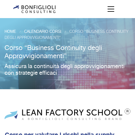
HOME
CALENDARIO CORSI
CORSO “BUSINESS CONTINUITY
/
/
DEGLI APPROVVIGIONAMENTI”
Corso “Business Continuity degli
Approvvigionamenti”
Assicura la continuità degli approvvigionamenti
con strategie efficaci
Corso per valutare i rischi nella supply