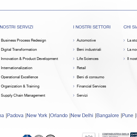
 NOSTRI SERVIZI
I NOSTRI SETTORI
CHI S
Business Process Redesign
Automotive
La sto
Digital Transformation
Beni industriali
La nos
Innovation & Product Development
Life Sciences
Il no
Internationalization
Retail
Operational Excellence
Beni di consumo
Organization & Training
Financial Services
Supply Chain Management
Servizi
na
Padova
New York
Orlando
New Delhi
Bangalore
Pune