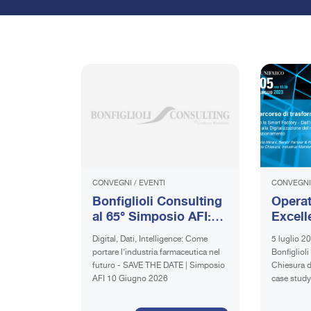
CONVEGNI
/
EVENTI
CONVEGNI
Bonfiglioli Consulting
Operat
al 65° Simposio AFI:
Excell
workshop e
Digital
Digital, Dati, Intelligence: Come
5 luglio 2
innovazione
Transf
portare l’industria farmaceutica nel
Bonfiglioli Co
Journe
futuro - SAVE THE DATE | Simposio
Chiesura d
AFI 10 Giugno 2026
case study
dell’approc
digitalizza