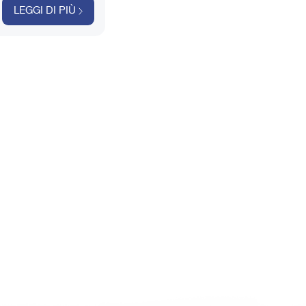
one e confezionamento di
LEGGI DI PIÙ
O"