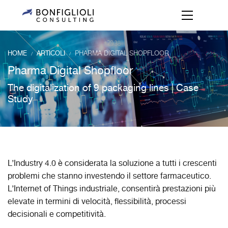
HOME
ARTICOLI
PHARMA DIGITAL SHOPFLOOR
/
/
Pharma Digital Shopfloor
The digitalization of 9 packaging lines | Case
Study
L’Industry 4.0 è considerata la soluzione a tutti i crescenti
problemi che stanno investendo il settore farmaceutico.
L’Internet of Things industriale, consentirà prestazioni più
elevate in termini di velocità, flessibilità, processi
decisionali e competitività.