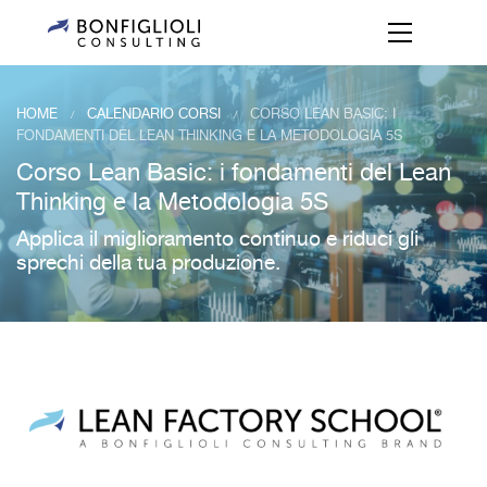
HOME
CALENDARIO CORSI
CORSO LEAN BASIC: I
/
/
FONDAMENTI DEL LEAN THINKING E LA METODOLOGIA 5S
Corso Lean Basic: i fondamenti del Lean
Thinking e la Metodologia 5S
Applica il miglioramento continuo e riduci gli
sprechi della tua produzione.