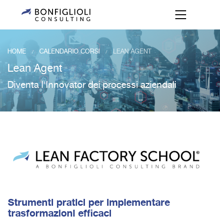
HOME
CALENDARIO CORSI
LEAN AGENT
/
/
Lean Agent
Diventa l'Innovator dei processi aziendali
Strumenti pratici per implementare
trasformazioni efficaci