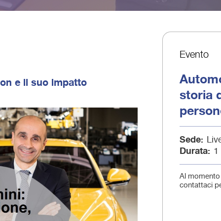
Evento
Automo
ion e il suo impatto
storia 
person
Sede
Liv
Durata
1
Al momento 
contattaci p