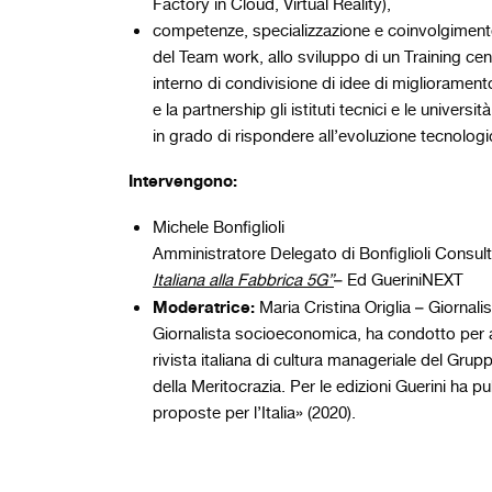
Factory in Cloud, Virtual Reality),
competenze, specializzazione e coinvolgimento
del Team work, allo sviluppo di un Training cen
interno di condivisione di idee di miglioramen
e la partnership gli istituti tecnici e le universi
in grado di rispondere all’evoluzione tecnolog
Intervengono:
Michele Bonfiglioli
Amministratore Delegato di Bonfiglioli Consult
Italiana alla Fabbrica 5G”
– Ed GueriniNEXT
Moderatrice:
Maria Cristina Origlia – Giornal
Giornalista socioeconomica, ha condotto per an
rivista italiana di cultura manageriale del Gru
della Meritocrazia. Per le edizioni Guerini ha p
proposte per l’Italia» (2020).