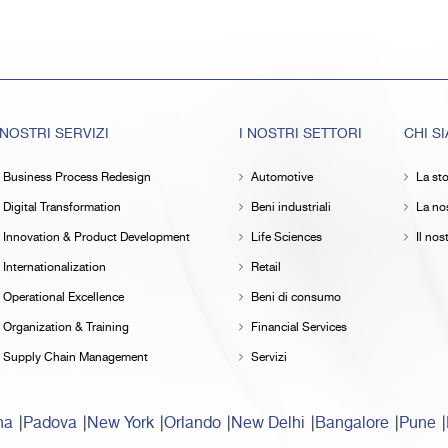
 NOSTRI SERVIZI
I NOSTRI SETTORI
CHI S
Business Process Redesign
Automotive
La sto
Digital Transformation
Beni industriali
La nos
Innovation & Product Development
Life Sciences
Il no
Internationalization
Retail
Operational Excellence
Beni di consumo
Organization & Training
Financial Services
Supply Chain Management
Servizi
na
Padova
New York
Orlando
New Delhi
Bangalore
Pune