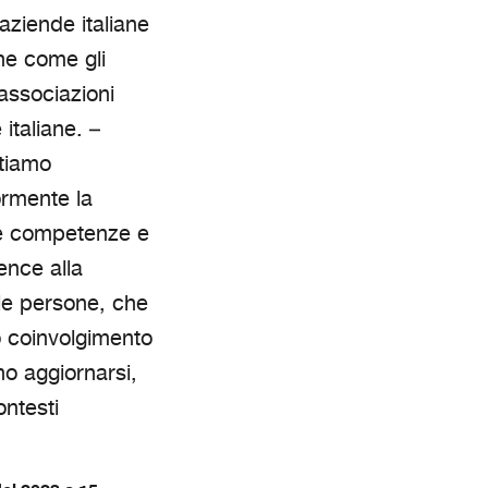
aziende italiane
he come gli
associazioni
italiane. –
tiamo
ormente la
ce competenze e
ence alla
 le persone, che
o coinvolgimento
o aggiornarsi,
ontesti