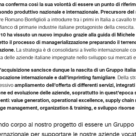
na conferma così la sua volontà di essere un punto di riferim
mondo produttivo nazionale e internazionale. Precursore de
re Romano Bonfiglioli a introdurre tra i primi in Italia a cavallo t
 fianco di primarie industrie italiane protagoniste della crescit
10 ha vissuto un nuovo impulso grazie alla guida di Michele B
etto il processo di managerializzazione preparando il terren
azione.
La strategia è di consolidarsi a livello internazionale 
ta delle aziende italiane impegnate nello sviluppo sui mercati e
’acquisizione sancisce dunque la nascita di un Gruppo italia
ocazione internazionale e dall’imprinting famigliare
. Della st
ampliamento dell’offerta di differenti servizi, integrat
ressivo
one ed evoluzione delle aziende, soprattutto in quest’epoca s
nti: value generation, operational excellence, supply cha
ange management, organization & training, e sviluppo risors
do corpo al nostro progetto di essere un Gruppo i
ternazionale per supportare le nostre aziende vocate