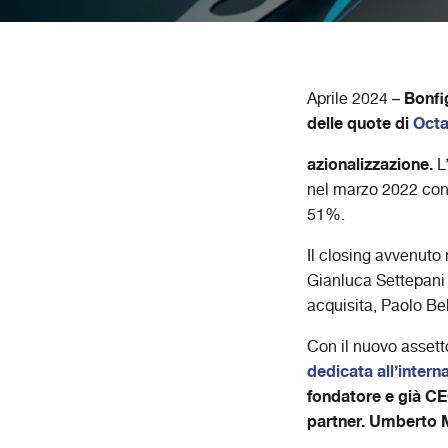
Bonfi
Aprile 2024 –
delle quote di
Oct
azionalizzazione.
L’
nel marzo 2022 con 
51%.
Il closing avvenuto 
Gianluca Settepani e
acquisita, Paolo Be
Con il nuovo asset
dedicata all’intern
fondatore e già CE
partner. Umberto Mi