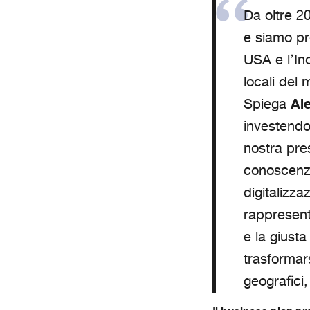
Da oltre 2
e siamo pr
USA e l’In
locali del 
Al
Spiega
investendo
nostra pre
conoscenze
digitalizza
rappresent
e la giust
trasformar
geografici, 