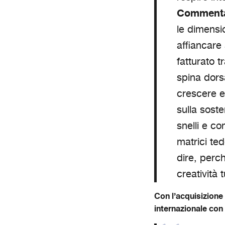
Commenta 
le dimensio
affiancare
fatturato t
spina dors
crescere e
sulla soste
snelli e c
matrici te
dire, perch
creatività 
Con l’acquisizione
internazionale con 1