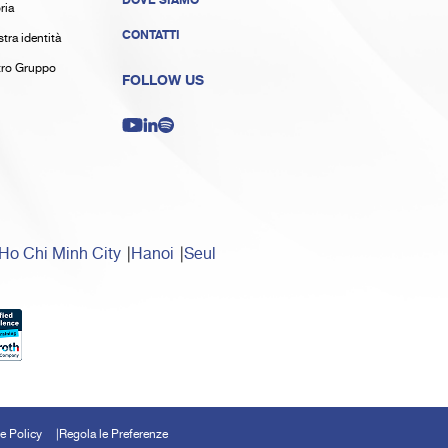
DOVE SIAMO
ria
CONTATTI
tra identità
stro Gruppo
FOLLOW US
Ho Chi Minh City
Hanoi
Seul
e Policy
Regola le Preferenze