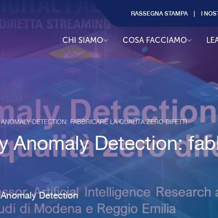
RASSEGNA STAMPA
I NOS
CHI SIAMO
COSA FACCIAMO
LE
TY ANOMALY DETECTION: FABBRICARE LA QUALITÀ ZERO DIFETTI
ity Anomaly Detection: fab
 l'Anomaly Detection