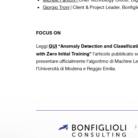
Michele Fantoni |
Chief Technology Officer, Dig
Giorgio Troni
| Client & Project Leader, Bonfigli
FOCUS ON
QUI
“
Anomaly Detection and Classificati
Leggi
with Zero Initial Training”
l’articolo pubblicato s
presentare ufficialmente l’algoritmo di Machine L
l’Università di Modena e Reggio Emilia.
I