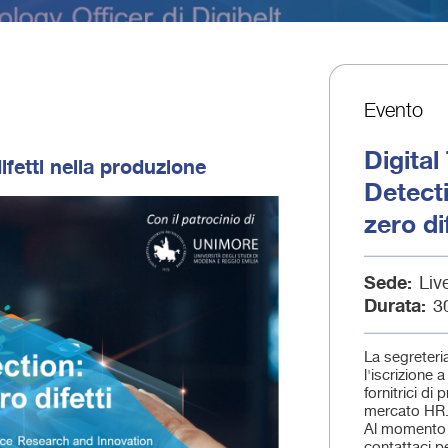
Evento
Digital
ifetti nella produzione
Detecti
zero dif
Sede
Liv
Durata
3
La segreteri
l'iscrizione 
fornitrici di 
mercato HR
Al momento 