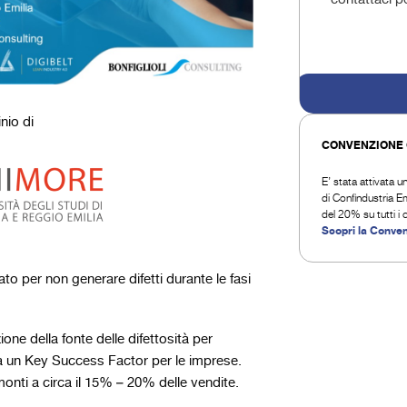
contattaci p
nio di
CONVENZIONE 
E’ stata attivata u
di Confindustria Em
del 20% su tutti i
Scopri la Conve
to per non generare difetti durante le fasi
ione della fonte delle difettosità per
ta un Key Success Factor per le imprese.
onti a circa il 15% – 20% delle vendite.