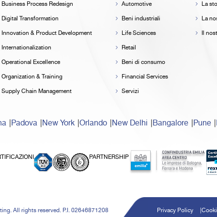
Business Process Redesign
Automotive
La sto
Digital Transformation
Beni industriali
La nos
Innovation & Product Development
Life Sciences
Il no
Internationalization
Retail
Operational Excellence
Beni di consumo
Organization & Training
Financial Services
Supply Chain Management
Servizi
na
Padova
New York
Orlando
New Delhi
Bangalore
Pune
TIFICAZIONI
PARTNERSHIP
ing. All rights reserved. P.I. 02646871208
Privacy Policy
Cooki