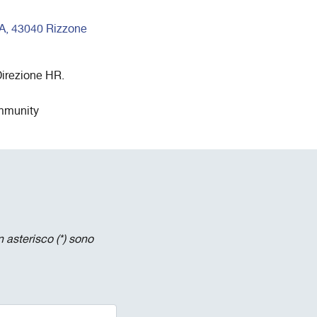
3A, 43040 Rizzone
 Direzione HR.
ommunity
 asterisco (*) sono