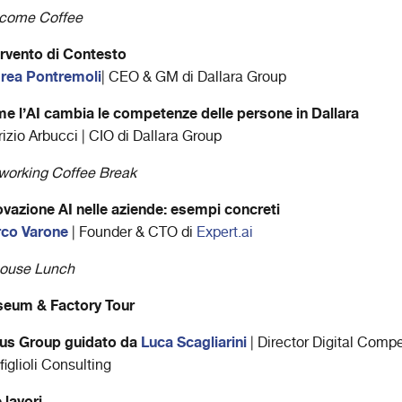
come Coffee
ervento di Contesto
rea Pontremoli​
| CEO & GM di Dallara Group
e l’AI cambia le competenze delle persone in Dallara
izio Arbucci | CIO di Dallara Group
working Coffee Break
ovazione AI nelle aziende: esempi concreti
co Varone
| Founder & CTO di
Expert.ai
house Lunch
eum & Factory Tour
us Group guidato da
Luca Scagliarini
| Director Digital Comp
iglioli Consulting
 lavori